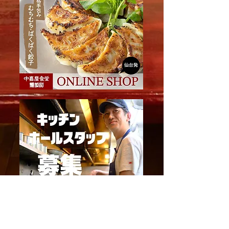
年末年始の営業時間につ
中嘉屋食堂 麺飯
きまして
店閉店のお知ら